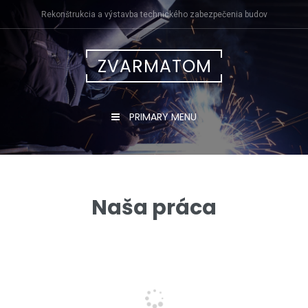
Skip
Rekonštrukcia a výstavba technického zabezpečenia budov
to
content
ZVARMATOM
PRIMARY MENU
Naša práca