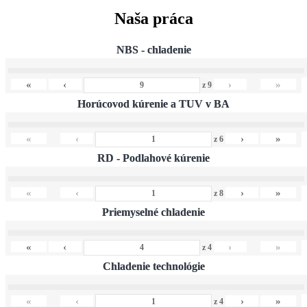
Naša práca
NBS - chladenie
«
‹
›
»
z
9
Horúcovod kúrenie a TUV v BA
«
‹
›
»
z
6
RD - Podlahové kúrenie
«
‹
›
»
z
8
Priemyselné chladenie
«
‹
›
»
z
4
Chladenie technológie
«
‹
›
»
z
4