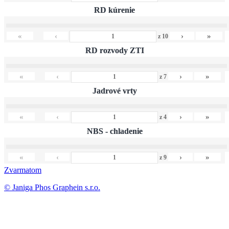
RD kúrenie
«
‹
›
»
z
10
RD rozvody ZTI
«
‹
›
»
z
7
Jadrové vrty
«
‹
›
»
z
4
NBS - chladenie
«
‹
›
»
z
9
Zvarmatom
© Janiga Phos Graphein s.r.o.