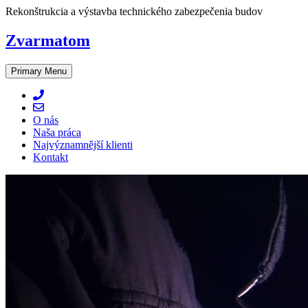
Skip
Rekonštrukcia a výstavba technického zabezpečenia budov
to
content
Zvarmatom
Primary Menu
O nás
Naša práca
Najvýznamnější klienti
Kontakt