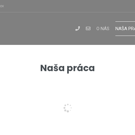
dov
O NÁS
NAŠA PR
Naša práca