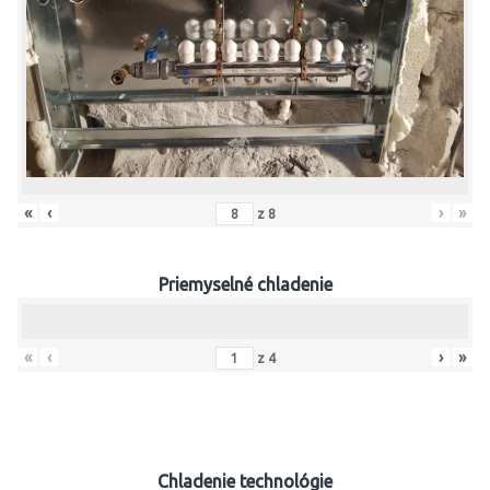
«
‹
›
»
z
8
Priemyselné chladenie
«
‹
›
»
z
4
Chladenie technológie