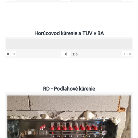
Horúcovod kúrenie a TUV v BA
«
‹
›
»
z
6
RD - Podlahové kúrenie