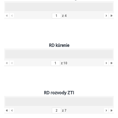
«
‹
›
»
z
4
RD kúrenie
«
‹
›
»
z
10
RD rozvody ZTI
«
‹
›
»
z
7