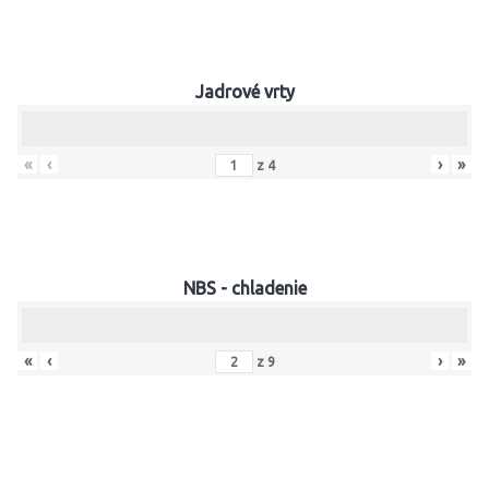
Jadrové vrty
«
‹
›
»
z
4
NBS - chladenie
«
‹
›
»
z
9