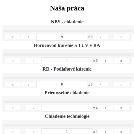
Naša práca
NBS - chladenie
«
‹
›
»
z
9
Horúcovod kúrenie a TUV v BA
«
‹
›
»
z
6
RD - Podlahové kúrenie
«
‹
›
»
z
8
Priemyselné chladenie
«
‹
›
»
z
4
Chladenie technológie
«
‹
›
»
z
4