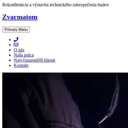
Skip
Rekonštrukcia a výstavba technického zabezpečenia budov
to
content
Zvarmatom
Primary Menu
O nás
Naša práca
Najvýznamnější klienti
Kontakt