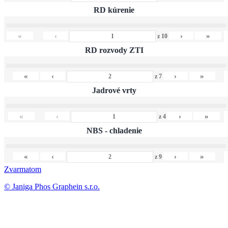
RD kúrenie
«
‹
›
»
z
10
RD rozvody ZTI
«
‹
›
»
z
7
Jadrové vrty
«
‹
›
»
z
4
NBS - chladenie
«
‹
›
»
z
9
Zvarmatom
© Janiga Phos Graphein s.r.o.