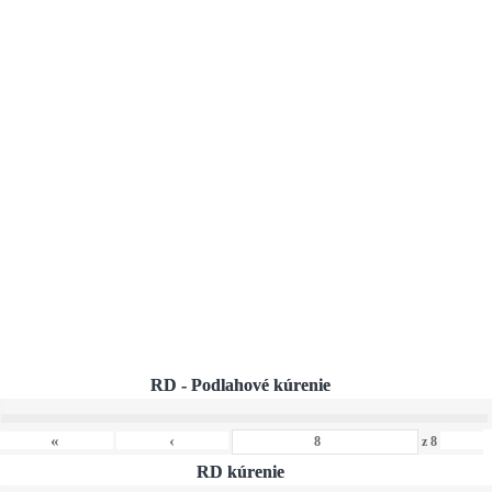
RD - Podlahové kúrenie
›
«
»
‹
z
8
RD kúrenie