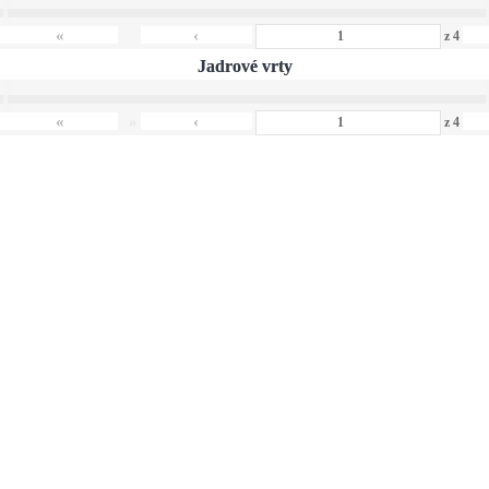
›
«
»
‹
z
4
Jadrové vrty
›
«
»
‹
z
4