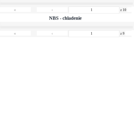
›
«
»
‹
z
10
NBS - chladenie
›
«
»
‹
z
9