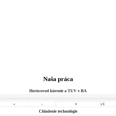
Naša práca
Horúcovod kúrenie a TUV v BA
›
«
»
‹
z
6
Chladenie technológie