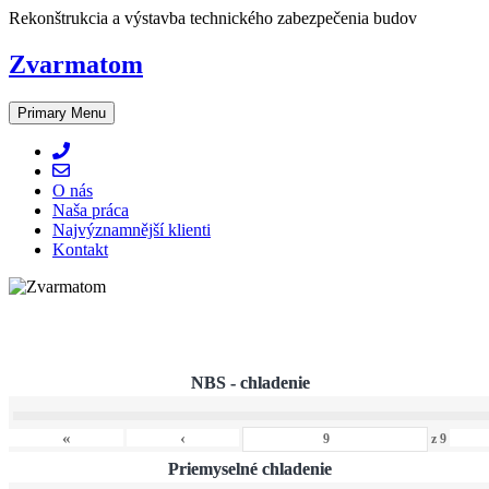
Skip
Rekonštrukcia a výstavba technického zabezpečenia budov
to
content
Zvarmatom
Primary Menu
O nás
Naša práca
Najvýznamnější klienti
Kontakt
NBS - chladenie
«
‹
z
9
Priemyselné chladenie