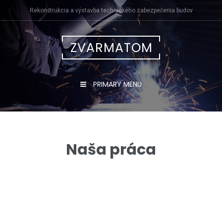
Skip
Rekonštrukcia a výstavba technického zabezpečenia budov
to
content
ZVARMATOM
PRIMARY MENU
Naša práca