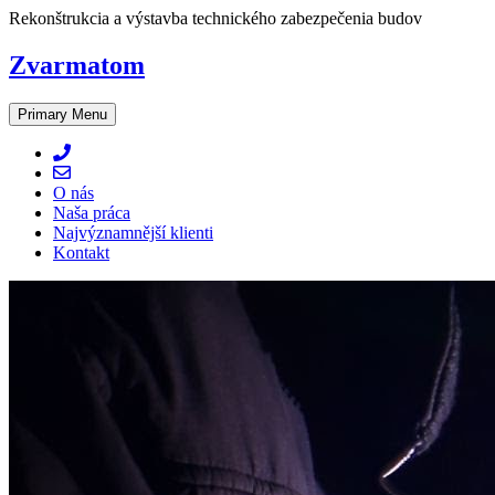
Skip
Rekonštrukcia a výstavba technického zabezpečenia budov
to
content
Zvarmatom
Primary Menu
O nás
Naša práca
Najvýznamnější klienti
Kontakt