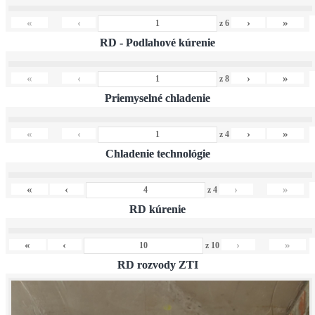
«
‹
›
»
z
6
RD - Podlahové kúrenie
«
‹
›
»
z
8
Priemyselné chladenie
«
‹
›
»
z
4
Chladenie technológie
«
‹
›
»
z
4
RD kúrenie
«
‹
›
»
z
10
RD rozvody ZTI