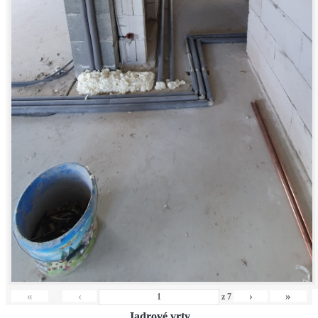
«
‹
›
»
z
7
Jadrové vrty