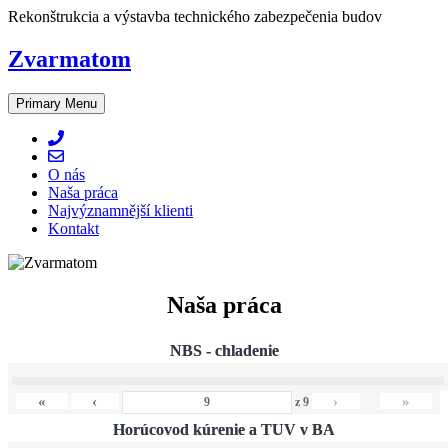
Skip
Rekonštrukcia a výstavba technického zabezpečenia budov
to
content
Zvarmatom
Primary Menu
O nás
Naša práca
Najvýznamnější klienti
Kontakt
Naša práca
NBS - chladenie
«
‹
›
»
z
9
Horúcovod kúrenie a TUV v BA